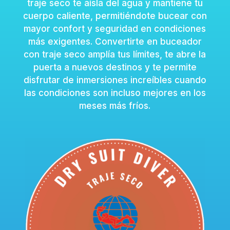
traje seco te aísla del agua y mantiene tu
cuerpo caliente, permitiéndote bucear con
mayor confort y seguridad en condiciones
más exigentes. Convertirte en buceador
con traje seco amplía tus límites, te abre la
puerta a nuevos destinos y te permite
disfrutar de inmersiones increíbles cuando
las condiciones son incluso mejores en los
meses más fríos.