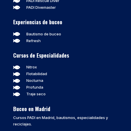

PADI Rescue Diver

PADI Divemaster
Experiencias de buceo

Bautismo de buceo

Refresh
Cursos de Especialidades

Nitrox

Flotabilidad

Nocturna

Profunda

Traje seco
Buceo en Madrid
Cursos PADI en Madrid, bautismos, especialidades y
reciclajes.