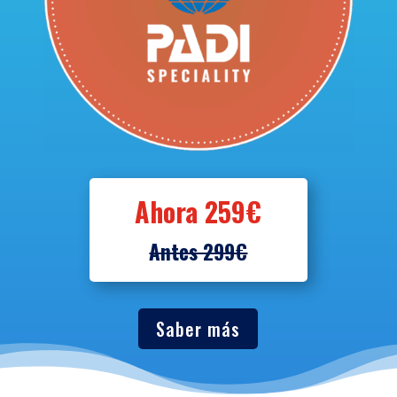
Ahora 259€
Antes 299€
Saber más