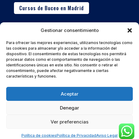
Cursos de Buceo en Madrid
Buceo en Calpe
Gestionar consentimiento
Inmersiones en la Costa Blanca, Peñón de Ifach y cursos
avanzados.
Para ofrecer las mejores experiencias, utilizamos tecnologías como
las cookies para almacenar y/o acceder a la información del
dispositivo. El consentimiento de estas tecnologías nos permitirá
Cursos de Buceo en Calpe
procesar datos como el comportamiento de navegación o las
identificaciones únicas en este sitio. No consentir o retirar el
consentimiento, puede afectar negativamente a ciertas
características y funciones.
Aceptar
2026 © Buceadores Madrid | Cursos de buceo y
formación PADI en Madrid y Calpe
Denegar
Aviso Legal
Política de Privacidad
Ver preferencias
Política de cookies (UE)
Política de cookies
Política de Privacidad
Aviso Legal