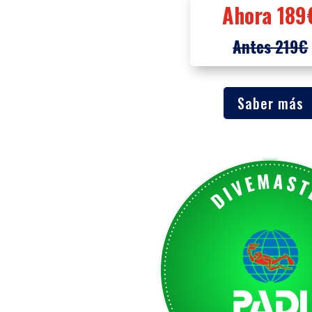
Ahora 189
Antes 219€
Saber más