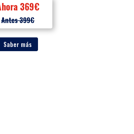
Ahora 369€
Antes 399€
Saber más