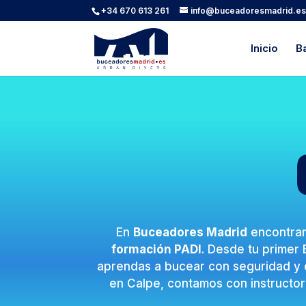
+34 670 613 261
info@buceadoresmadrid.e
Inicio
B
En
Buceadores Madrid
encontrar
formación PADI
. Desde tu primer
aprendas a bucear con seguridad y d
en Calpe, contamos con instructore