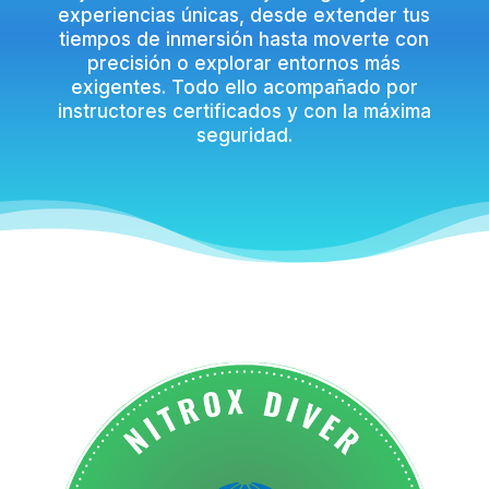
experiencias únicas, desde extender tus
tiempos de inmersión hasta moverte con
precisión o explorar entornos más
exigentes. Todo ello acompañado por
instructores certificados y con la máxima
seguridad.