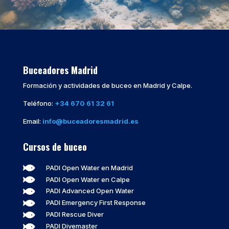
Buceadores Madrid
Formación y actividades de buceo en Madrid y Calpe.
Teléfono:
+34 670 61 32 61
Email:
info@buceadoresmadrid.es
Cursos de buceo

PADI Open Water en Madrid

PADI Open Water en Calpe

PADI Advanced Open Water

PADI Emergency First Response

PADI Rescue Diver

PADI Divemaster