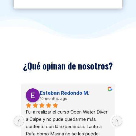
¿Qué opinan de nosotros?
Esteban Redondo M.
10 months ago
 
Fui a realizar el curso Open Water Diver 
Una e
ra 
a Calpe y no pude quedarme más 
Rafa 
ndido 
contento con la experiencia. Tanto a 
gran 
emos 
Rafa como Marina no se les puede 