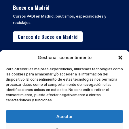
Buceo en Madrid
Cursos PADI en Madrid, bautismos, especialidades y
reciclajes.
Cursos de Buceo en Madrid
Buceo en Calpe
Gestionar consentimiento
Inmersiones en la Costa Blanca, Peñón de Ifach y cursos
avanzados.
Para ofrecer las mejores experiencias, utilizamos tecnologías como
las cookies para almacenar y/o acceder a la información del
dispositivo. El consentimiento de estas tecnologías nos permitirá
Cursos de Buceo en Calpe
procesar datos como el comportamiento de navegación o las
identificaciones únicas en este sitio. No consentir o retirar el
consentimiento, puede afectar negativamente a ciertas
características y funciones.
Aceptar
2026 © Buceadores Madrid | Cursos de buceo y
formación PADI en Madrid y Calpe